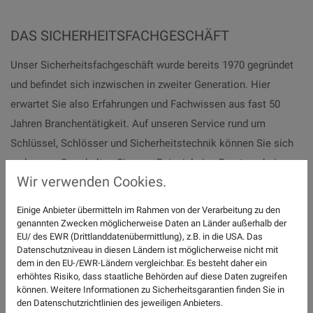
DAS SICHERHEITSFACHGESCHÄFT
Unser Sicherheitsfachgeschäft wurde bereits 1970 gegründet
und befindet sich inzwischen in zweiter Generation. Hier
erwartet Sie also Erfahrungen und Fachwissen aus fast 50
Jahren Branchentätigkeit. Auf unseren Service rund um
Schlüssel, Schlösser und Sicherheitstechnik können Sie sich
verlassen. So erhalten Sie zum Beispiel eine Beratung bei
Wir verwenden Cookies.
Ihnen vor Ort inklusive der Erstellung eines kostenfreien
Angebots, damit Sie auch die Leistungen erhalten, die Sie
Einige Anbieter übermitteln im Rahmen von der Verarbeitung zu den
wirklich benötigen.
genannten Zwecken möglicherweise Daten an Länder außerhalb der
EU/ des EWR (Drittlanddatenübermittlung), z.B. in die USA. Das
Datenschutzniveau in diesen Ländern ist möglicherweise nicht mit
Ihr Schlüsseldienst in Braunschweig – Haben Sie Fragen oder
dem in den EU-/EWR-Ländern vergleichbar. Es besteht daher ein
erhöhtes Risiko, dass staatliche Behörden auf diese Daten zugreifen
wünschen Sie ein Angebot rufen Sie uns an oder besuchen Sie
können. Weitere Informationen zu Sicherheitsgarantien finden Sie in
doch einfach unser Geschäft in der Innenstadt.
den Datenschutzrichtlinien des jeweiligen Anbieters.